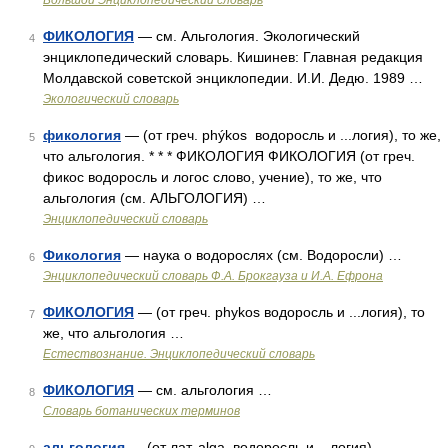
Большой Энциклопедический словарь
ФИКОЛОГИЯ
— см. Альгология. Экологический
4
энциклопедический словарь. Кишинев: Главная редакция
Молдавской советской энциклопедии. И.И. Дедю. 1989 …
Экологический словарь
фикология
— (от греч. phýkos водоросль и ...логия), то же,
5
что альгология. * * * ФИКОЛОГИЯ ФИКОЛОГИЯ (от греч.
фикос водоросль и логос слово, учение), то же, что
альгология (см. АЛЬГОЛОГИЯ) …
Энциклопедический словарь
Фикология
— наука о водорослях (см. Водоросли) …
6
Энциклопедический словарь Ф.А. Брокгауза и И.А. Ефрона
ФИКОЛОГИЯ
— (от греч. phykos водоросль и ...логия), то
7
же, что альгология …
Естествознание. Энциклопедический словарь
ФИКОЛОГИЯ
— см. альгология …
8
Словарь ботанических терминов
альгология
— (от лат. alga водоросль и ...логия)