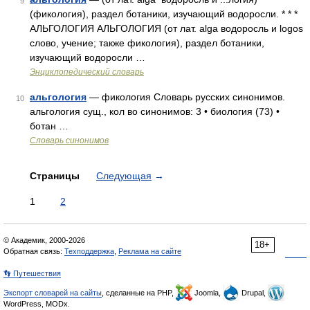
9
(фикология), раздел ботаники, изучающий водоросли. * * *
АЛЬГОЛОГИЯ АЛЬГОЛОГИЯ (от лат. alga водоросль и logos
слово, учение; также фикология), раздел ботаники,
изучающий водоросли …
Энциклопедический словарь
альгология
— фикология Словарь русских синонимов.
10
альгология сущ., кол во синонимов: 3 • биология (73) •
ботан …
Словарь синонимов
Страницы
Следующая
→
1
2
© Академик, 2000-2026
18+
Обратная связь:
Техподдержка
,
Реклама на сайте
👣 Путешествия
Экспорт словарей на сайты
, сделанные на PHP,
Joomla,
Drupal,
WordPress, MODx.